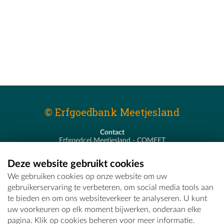
© Erfgoedbank Meetjesland
Contact
Erfgoedcel Meetjesland - COMEET
Pastoor De Nevestraat 8
9900 Eeklo
Deze website gebruikt cookies
T - 09 373 75 96
We gebruiken cookies op onze website om uw
E -
erfgoedcel@comeet.be
gebruikerservaring te verbeteren, om social media tools aan
te bieden en om ons websiteverkeer te analyseren. U kunt
uw voorkeuren op elk moment bijwerken, onderaan elke
pagina. Klik op cookies beheren voor meer informatie.