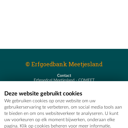
© Erfgoedbank Meetjesland
Contact
Erfgoedcel Meetjesland - COMEET
Pastoor De Nevestraat 8
9900 Eeklo
Deze website gebruikt cookies
T - 09 373 75 96
We gebruiken cookies op onze website om uw
E -
erfgoedcel@comeet.be
gebruikerservaring te verbeteren, om social media tools aan
te bieden en om ons websiteverkeer te analyseren. U kunt
uw voorkeuren op elk moment bijwerken, onderaan elke
pagina. Klik op cookies beheren voor meer informatie.