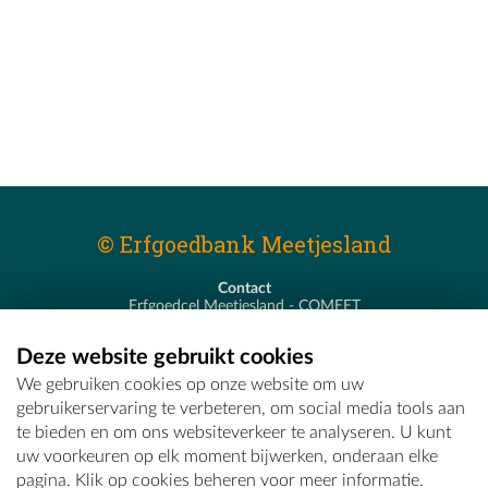
© Erfgoedbank Meetjesland
Contact
Erfgoedcel Meetjesland - COMEET
Pastoor De Nevestraat 8
9900 Eeklo
Deze website gebruikt cookies
T - 09 373 75 96
We gebruiken cookies op onze website om uw
E -
erfgoedcel@comeet.be
gebruikerservaring te verbeteren, om social media tools aan
te bieden en om ons websiteverkeer te analyseren. U kunt
uw voorkeuren op elk moment bijwerken, onderaan elke
pagina. Klik op cookies beheren voor meer informatie.