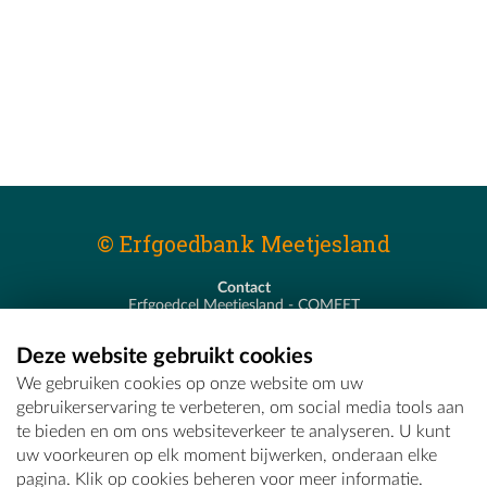
© Erfgoedbank Meetjesland
Contact
Erfgoedcel Meetjesland - COMEET
Pastoor De Nevestraat 8
9900 Eeklo
Deze website gebruikt cookies
T - 09 373 75 96
We gebruiken cookies op onze website om uw
E -
erfgoedcel@comeet.be
gebruikerservaring te verbeteren, om social media tools aan
te bieden en om ons websiteverkeer te analyseren. U kunt
uw voorkeuren op elk moment bijwerken, onderaan elke
pagina. Klik op cookies beheren voor meer informatie.