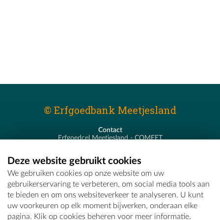
© Erfgoedbank Meetjesland
Contact
Erfgoedcel Meetjesland - COMEET
Pastoor De Nevestraat 8
9900 Eeklo
Deze website gebruikt cookies
T - 09 373 75 96
We gebruiken cookies op onze website om uw
E -
erfgoedcel@comeet.be
gebruikerservaring te verbeteren, om social media tools aan
te bieden en om ons websiteverkeer te analyseren. U kunt
uw voorkeuren op elk moment bijwerken, onderaan elke
pagina. Klik op cookies beheren voor meer informatie.