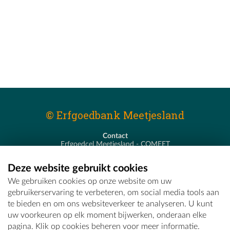
© Erfgoedbank Meetjesland
Contact
Erfgoedcel Meetjesland - COMEET
Pastoor De Nevestraat 8
9900 Eeklo
Deze website gebruikt cookies
T - 09 373 75 96
We gebruiken cookies op onze website om uw
E -
erfgoedcel@comeet.be
gebruikerservaring te verbeteren, om social media tools aan
te bieden en om ons websiteverkeer te analyseren. U kunt
uw voorkeuren op elk moment bijwerken, onderaan elke
pagina. Klik op cookies beheren voor meer informatie.