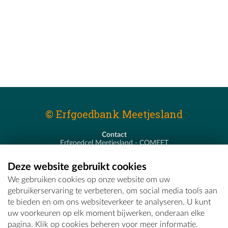
© Erfgoedbank Meetjesland
Contact
Erfgoedcel Meetjesland - COMEET
Pastoor De Nevestraat 8
9900 Eeklo
Deze website gebruikt cookies
T - 09 373 75 96
We gebruiken cookies op onze website om uw
E -
erfgoedcel@comeet.be
gebruikerservaring te verbeteren, om social media tools aan
te bieden en om ons websiteverkeer te analyseren. U kunt
uw voorkeuren op elk moment bijwerken, onderaan elke
pagina. Klik op cookies beheren voor meer informatie.